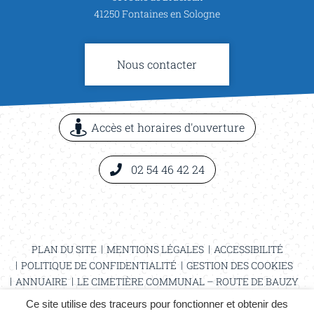
compte
compte
41250 Fontaines en Sologne
Facebook
Instagram
Nous contacter
Accès et horaires d'ouverture
02 54 46 42 24
PLAN DU SITE
MENTIONS LÉGALES
ACCESSIBILITÉ
POLITIQUE DE CONFIDENTIALITÉ
GESTION DES COOKIES
ANNUAIRE
LE CIMETIÈRE COMMUNAL – ROUTE DE BAUZY
EMPLOI == PROPULSE
PÊCHE À L’ÉTANG COMMUNAL
Ce site utilise des traceurs pour fonctionner et obtenir des