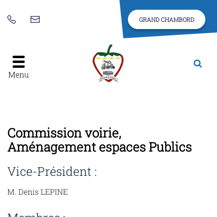
Gestion des traceurs
GRAND CHAMBORD
Nous
02
contacter
54
46
42
Alle
à
24
Menu
la
rec
Commission voirie,
Aménagement espaces Publics
Vice-Président :
M. Denis LEPINE