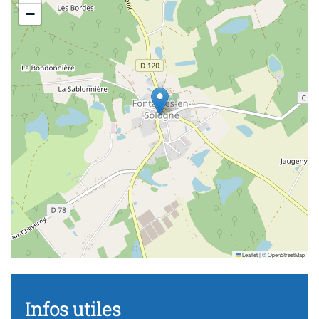
−
Leaflet
|
©
OpenStreetMap
Infos utiles