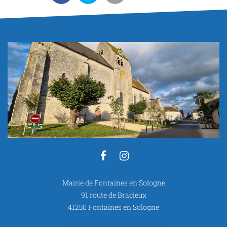
Lien
Lien
vers
vers
Mairie de Fontaines en Sologne
le
le
91 route de Bracieux
compte
compte
41250 Fontaines en Sologne
Facebook
Instagram