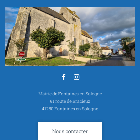
Lien
Lien
vers
vers
Mairie de Fontaines en Sologne
le
le
91 route de Bracieux
compte
compte
41250 Fontaines en Sologne
Facebook
Instagram
Nous contacter