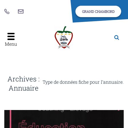
Gestion des traceurs
GRAND CHAMBORD
Nous
02
contacter
54
46
42
Alle
à
24
Menu
la
rec
Archives :
Type de données fiche pour l’annuaire.
Annuaire